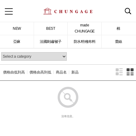
made
NEW
BEST
棉
CHUNGAGE
亞麻
法國刺繡/被子
防水/特種布料
蕾絲
價格由低到高
價格由高到低
商品名
新品
沒有信息。