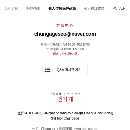
公司介紹
|
購物指南
|
個人信息保戶政策
|
私人保護條款
|
PC VER
客服中心
chungageseo@naver.com
星期一至星期五 AM 10:00 - PM 17:00
午休時間PM 12:00 - PM 1:00
週末，公休日休息
住所: 41801 403, Gukchaebosang-ro, Seo-gu, Daegu(Bisan-dong)
3rd floor Chungage
公司 : Chungage / 代表理事 : Kwon oh-myeon