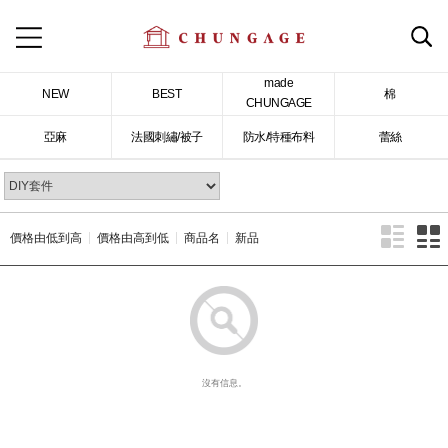
made
NEW
BEST
棉
CHUNGAGE
亞麻
法國刺繡/被子
防水/特種布料
蕾絲
價格由低到高
價格由高到低
商品名
新品
沒有信息。