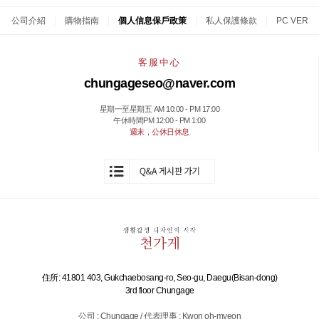
公司介紹
|
購物指南
|
個人信息保戶政策
|
私人保護條款
|
PC VER
客服中心
chungageseo@naver.com
星期一至星期五 AM 10:00 - PM 17:00
午休時間PM 12:00 - PM 1:00
週末，公休日休息
住所: 41801 403, Gukchaebosang-ro, Seo-gu, Daegu(Bisan-dong)
3rd floor Chungage
公司 : Chungage / 代表理事 : Kwon oh-myeon