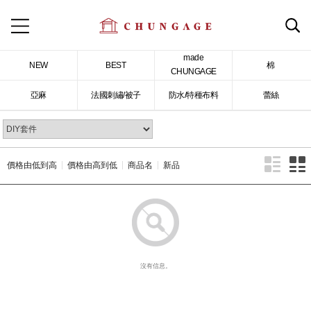
made
NEW
BEST
棉
CHUNGAGE
亞麻
法國刺繡/被子
防水/特種布料
蕾絲
價格由低到高
價格由高到低
商品名
新品
沒有信息。