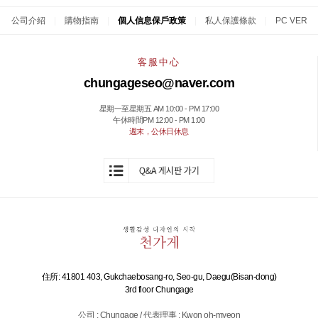
公司介紹
|
購物指南
|
個人信息保戶政策
|
私人保護條款
|
PC VER
客服中心
chungageseo@naver.com
星期一至星期五 AM 10:00 - PM 17:00
午休時間PM 12:00 - PM 1:00
週末，公休日休息
住所: 41801 403, Gukchaebosang-ro, Seo-gu, Daegu(Bisan-dong)
3rd floor Chungage
公司 : Chungage / 代表理事 : Kwon oh-myeon