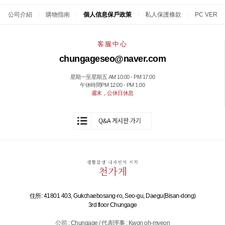
公司介紹
|
購物指南
|
個人信息保戶政策
|
私人保護條款
|
PC VER
客服中心
chungageseo@naver.com
星期一至星期五 AM 10:00 - PM 17:00
午休時間PM 12:00 - PM 1:00
週末，公休日休息
住所: 41801 403, Gukchaebosang-ro, Seo-gu, Daegu(Bisan-dong)
3rd floor Chungage
公司 : Chungage / 代表理事 : Kwon oh-myeon