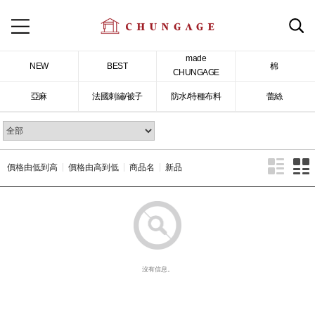
made
NEW
BEST
棉
CHUNGAGE
亞麻
法國刺繡/被子
防水/特種布料
蕾絲
價格由低到高
價格由高到低
商品名
新品
沒有信息。