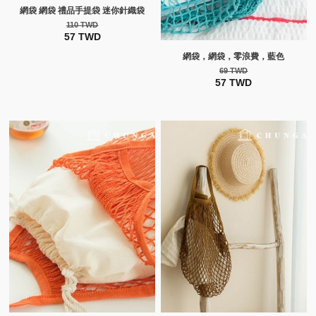
網袋 網袋 禮品手提袋 迷你針織袋
110 TWD
57 TWD
網袋，網袋，零浪費，藍色
69 TWD
57 TWD