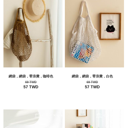
網袋，網袋，零浪費，咖啡色
網袋，網袋，零浪費，白色
69 TWD
69 TWD
57 TWD
57 TWD