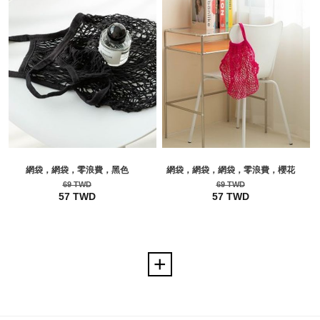
網袋，網袋，零浪費，黑色
網袋，網袋，網袋，零浪費，櫻花
69 TWD
69 TWD
57 TWD
57 TWD