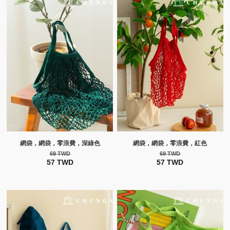
網袋，網袋，零浪費，深綠色
網袋，網袋，零浪費，紅色
69 TWD
69 TWD
57 TWD
57 TWD